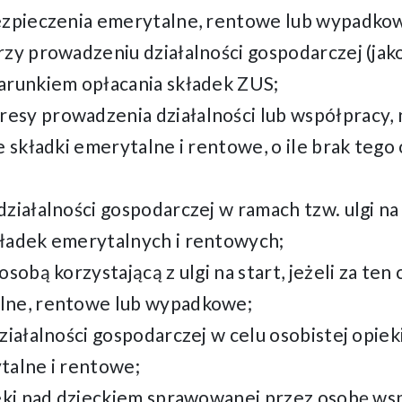
bezpieczenia emerytalne, rentowe lub wypadko
rzy prowadzeniu działalności gospodarczej (jak
arunkiem opłacania składek ZUS;
sy prowadzenia działalności lub współpracy, 
e składki emerytalne i rentowe, o ile brak teg
ziałalności gospodarczej w ramach tzw. ulgi na
kładek emerytalnych i rentowych;
sobą korzystającą z ulgi na start, jeżeli za ten
lne, rentowe lub wypadkowe;
ziałalności gospodarczej w celu osobistej opieki
talne i rentowe;
ieki nad dzieckiem sprawowanej przez osobę ws