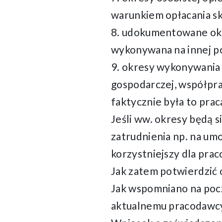
warunkiem opłacania s
8. udokumentowane okre
wykonywana na innej p
9. okresy wykonywania 
gospodarczej, współpracy
faktycznie była to pra
Jeśli ww. okresy będą s
zatrudnienia np. na umo
korzystniejszy dla prac
Jak zatem potwierdzić 
Jak wspomniano na pocz
aktualnemu pracodawcy