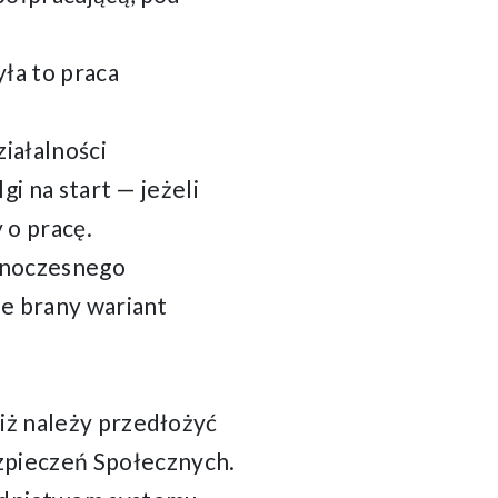
ła to praca
iałalności
gi na start — jeżeli
 o pracę.
ednoczesnego
ie brany wariant
iż należy przedłożyć
zpieczeń Społecznych.