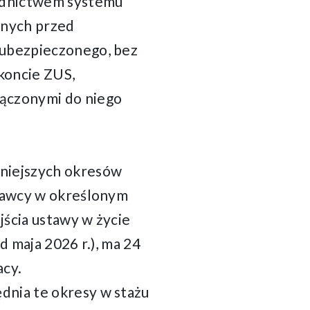
rednictwem systemu
onych przed
 ubezpieczonego, bez
 koncie ZUS,
łączonymi do niego
śniejszych okresów
odawcy w określonym
jścia ustawy w życie
d maja 2026 r.), ma 24
acy.
dnia te okresy w stażu