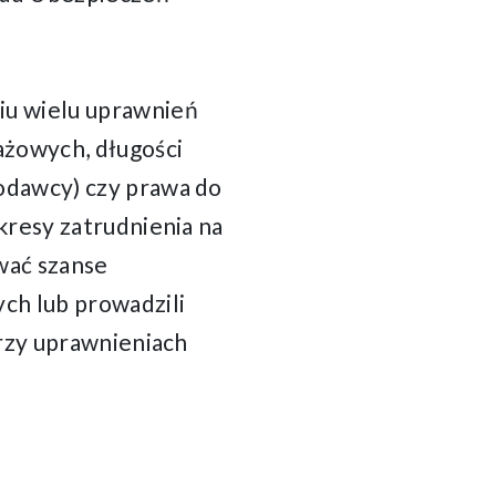
iu wielu uprawnień
żowych, długości
odawcy) czy prawa do
kresy zatrudnienia na
wać szanse
ch lub prowadzili
przy uprawnieniach