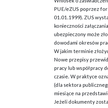
Wniosek o zaświadczeni
PUE/eZUS poprzez form
01.01.1999). ZUS wysta
konieczności załączani
ubezpieczony może zło
dowodami okresów pra
W jakim terminie złoży
Nowe przepisy przewid
pracy lub współpracy d
czasie. W praktyce ozna
(dla sektora publiczneg
miesiące na przedstaw
Jeżeli dokumenty zosta