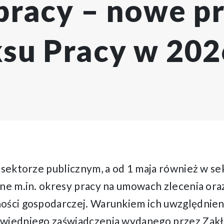
pracy – nowe p
su Pracy w 202
w sektorze publicznym, a od 1 maja również w s
ane m.in. okresy pracy na umowach zlecenia or
ności gospodarczej. Warunkiem ich uwzględnie
owiedniego zaświadczenia wydanego przez Zak