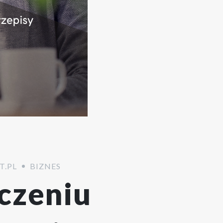
T.PL
BIZNES
czeniu