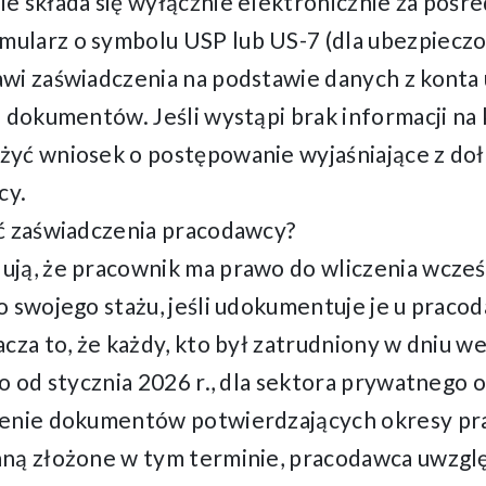
e składa się wyłącznie elektronicznie za poś
ularz o symbolu USP lub US-7 (dla ubezpiecz
wi zaświadczenia na podstawie danych z konta
a dokumentów. Jeśli wystąpi brak informacji na
żyć wniosek o postępowanie wyjaśniające z do
cy.
ć zaświadczenia pracodawcy?
ują, że pracownik ma prawo do wliczenia wcze
o swojego stażu, jeśli udokumentuje je u prac
cza to, że każdy, kto był zatrudniony w dniu we
o od stycznia 2026 r., dla sektora prywatnego o
ienie dokumentów potwierdzających okresy pr
ną złożone w tym terminie, pracodawca uwzglę