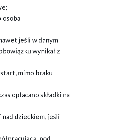
we;
o osoba
nawet jeśli w danym
o obowiązku wynikał z
 start, mimo braku
 czas opłacano składki na
 nad dzieckiem, jeśli
półpracującą, pod