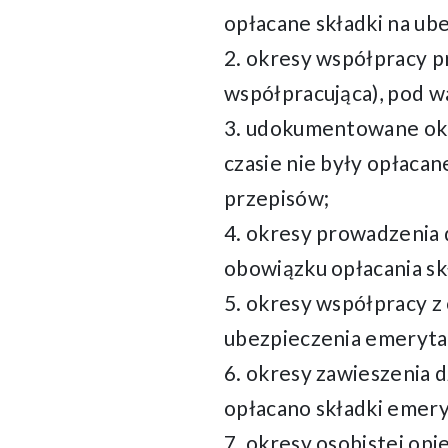
opłacane składki na u
2. okresy współpracy p
współpracująca), pod w
3. udokumentowane okre
czasie nie były opłacan
przepisów;
4. okresy prowadzenia d
obowiązku opłacania s
5. okresy współpracy z o
ubezpieczenia emeryta
6. okresy zawieszenia d
opłacano składki emery
7. okresy osobistej op