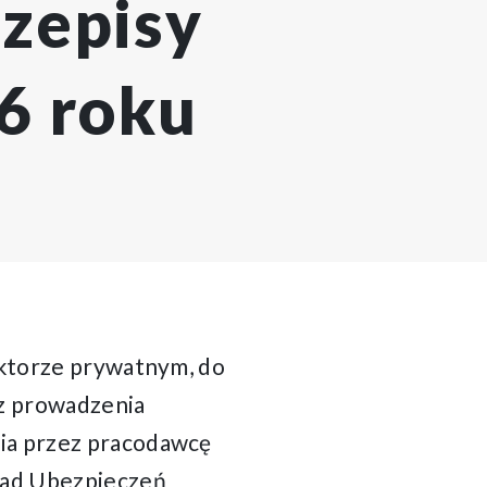
rzepisy
6 roku
ektorze prywatnym, do
az prowadzenia
nia przez pracodawcę
ład Ubezpieczeń