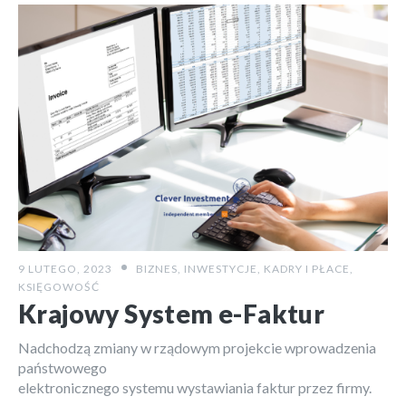
9 LUTEGO, 2023
BIZNES
,
INWESTYCJE
,
KADRY I PŁACE
,
KSIĘGOWOŚĆ
Krajowy System e-Faktur
Nadchodzą zmiany w rządowym projekcie wprowadzenia
państwowego
elektronicznego systemu wystawiania faktur przez firmy.