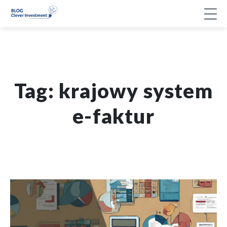
Przejdź
do
treści
SEARCH
SZUKAJ
Tag:
krajowy system
BIZNES
e-faktur
KSIĘGOWOŚĆ
KADRY I PŁACE
DOTACJE
INWESTYCJE