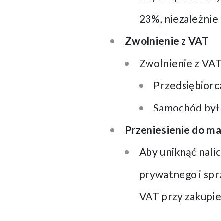
23%, niezależnie 
Zwolnienie z VAT
Zwolnienie z VAT
Przedsiębiorca
Samochód był 
Przeniesienie do m
Aby uniknąć nali
prywatnego i spr
VAT przy zakupi