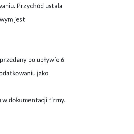
niu. Przychód ustala
owym jest
 sprzedany po upływie 6
podatkowaniu jako
 w dokumentacji firmy.