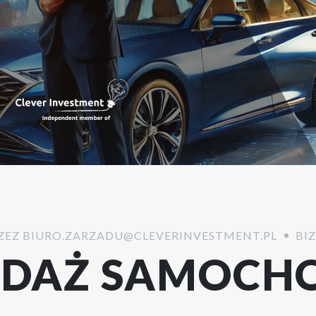
ZEZ
BIURO.ZARZADU@CLEVERINVESTMENT.PL
BI
EDAŻ SAMOCH