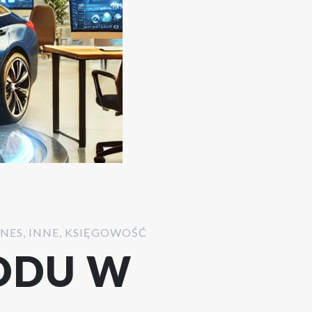
ZNES
,
INNE
,
KSIĘGOWOŚĆ
ODU W