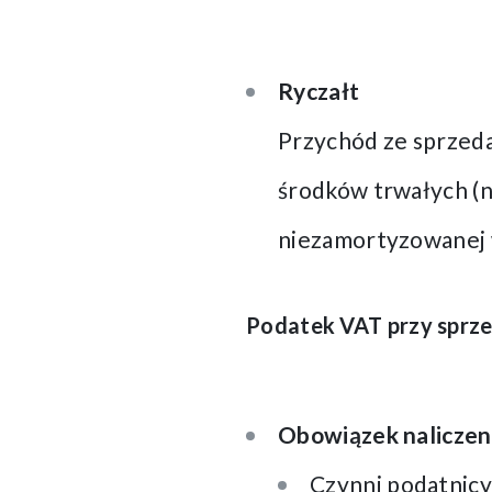
Ryczałt
Przychód ze sprzeda
środków trwałych (n
niezamortyzowanej 
Podatek VAT przy sprz
Obowiązek naliczen
Czynni podatnic