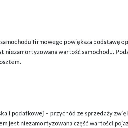
y samochodu firmowego powiększa podstawę o
st niezamortyzowana wartość samochodu. Podat
osztem.
skali podatkowej – przychód ze sprzedaży zwi
em jest niezamortyzowana część wartości poja