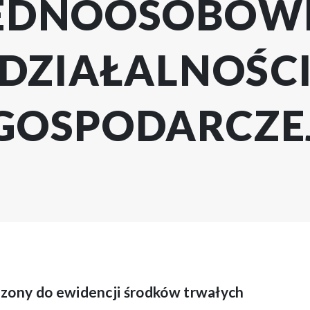
EDNOOSOBOW
DZIAŁALNOŚC
GOSPODARCZE
ony do ewidencji środków trwałych